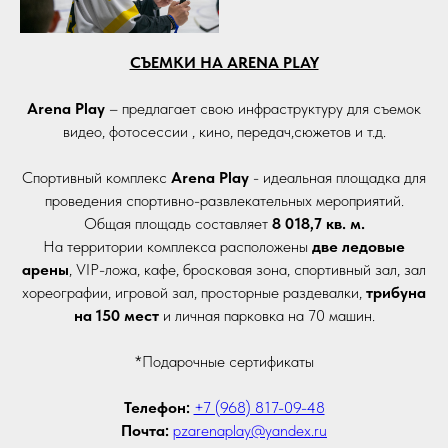
СЪЕМКИ НА ARENA PLAY
Arena Play
– предлагает свою инфраструктуру для съемок
видео, фотосессии , кино, передач,сюжетов и т.д.
Спортивный комплекс
Arena Play
- идеальная площадка для
проведения спортивно-развлекательных мероприятий.
Общая площадь составляет
8 018,7 кв. м.
На территории комплекса расположены
две ледовые
арены
, VIP-ложа, кафе, бросковая зона, спортивный зал, зал
хореографии, игровой зал, просторные раздевалки,
трибуна
на 150 мест
и личная парковка на 70 машин.
*Подарочные сертификаты
Телефон:
+7 (968) 817-09-48
Почта:
pzarenaplay@yandex.ru